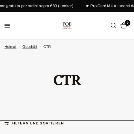
 gratuita per ordini sopra €89 (Locker)
★ Pro Card MUA: sconti dedic
0
Heimat
/
Geschäft
/
CTR
CTR
FILTERN UND SORTIEREN