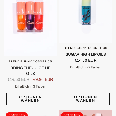
BLEND BUNNY COSMETICS
SCHNELLANSICHT
SUGAR HIGH LIP OILS
€14,50 EUR
BLEND BUNNY COSMETICS
SCHNELLANSICHT
Erhältlich in 2 Farben
BRING THE JUICE LIP
Black Sugar
Sugar Spun
OILS
€14,50 EUR
€9,90 EUR
Erhältlich in 3 Farben
Ripe
Juicy
Squeeze
OPTIONEN
OPTIONEN
WÄHLEN
WÄHLEN
SPARE 36%
SPARE 30%