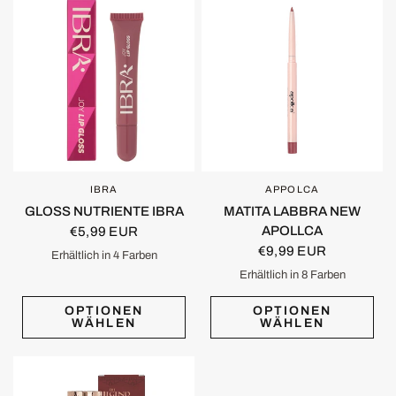
IBRA
APPOLCA
SCHNELLANSICHT
SCHNELLANSICHT
GLOSS NUTRIENTE IBRA
MATITA LABBRA NEW
APOLLCA
€5,99 EUR
€9,99 EUR
Erhältlich in 4 Farben
Joy
Rose
Cookie
Berry
Erhältlich in 8 Farben
Berry Bite
Cold Tiramisu
Salted Caramel
Strawberry Nude
Sugar Mommy
Velvet Mousse
Choco
Cool & Nake
OPTIONEN
OPTIONEN
WÄHLEN
WÄHLEN