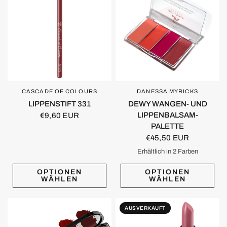
CASCADE OF COLOURS
DANESSA MYRICKS
SCHNELLANSICHT
SCHNELLANSICHT
LIPPENSTIFT 331
DEWY WANGEN- UND
LIPPENBALSAM-
€9,60 EUR
PALETTE
€45,50 EUR
Erhältlich in 2 Farben
Dew It Flirty
TAU ES UNTERDECK
OPTIONEN
OPTIONEN
WÄHLEN
WÄHLEN
AUSVERKAUFT