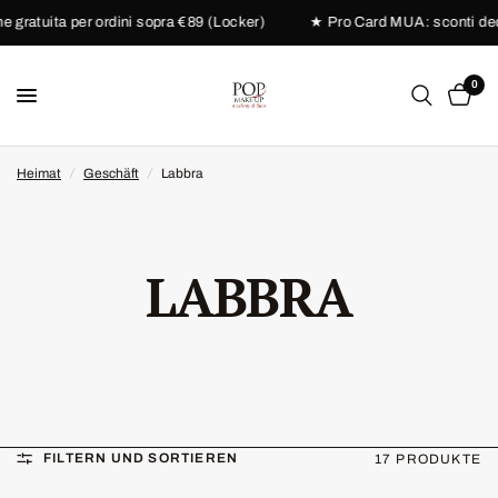
ratuita per ordini sopra €89 (Locker)
★ Pro Card MUA: sconti dedicat
0
Heimat
/
Geschäft
/
Labbra
LABBRA
FILTERN UND SORTIEREN
17 PRODUKTE