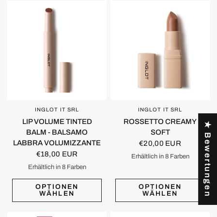
INGLOT IT SRL
INGLOT IT SRL
SCHNELLANSICHT
SCHNELLANSICHT
LIP VOLUME TINTED
ROSSETTO CREAMY
★ Bewertungen
BALM - BALSAMO
SOFT
LABBRA VOLUMIZZANTE
€20,00 EUR
€18,00 EUR
Erhältlich in 8 Farben
Classic Nude 501
Warm Caramel 502
Cocoa Nude 503
Sunset Blush 504
Vivid Rose 505
Mutated Pink 506
Raspberry Blush 507
Soft Chokeberry 508
Erhältlich in 8 Farben
Soft Bloom
Sunlit Pink
Rosè Whisper
Strawberry Shine
Blush Nude
Cinnamon Nude
Velvet Burgundy
Mocha Glow
OPTIONEN
OPTIONEN
WÄHLEN
WÄHLEN