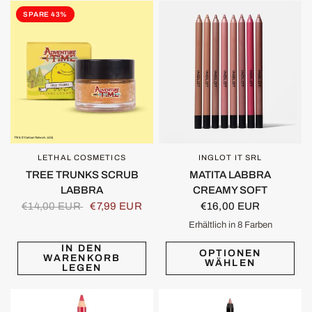
SPARE 43%
LETHAL COSMETICS
INGLOT IT SRL
SCHNELLANSICHT
SCHNELLANSICHT
TREE TRUNKS SCRUB
MATITA LABBRA
LABBRA
CREAMY SOFT
€14,00 EUR
€7,99 EUR
€16,00 EUR
Erhältlich in 8 Farben
Classic Nude 01
Warm Caramel 02
Cocoa Nude 03
Sunset Blush 04
Vivid Rose 05
Muted Pink 06
Raspberry Blush 07
Soft Chokeberry 08
IN DEN
OPTIONEN
WARENKORB
WÄHLEN
LEGEN