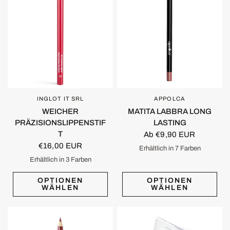
INGLOT IT SRL
APPOLCA
SCHNELLANSICHT
SCHNELLANSICHT
WEICHER
MATITA LABBRA LONG
PRÄZISIONSLIPPENSTIF
LASTING
T
Ab €9,90 EUR
€16,00 EUR
Erhältlich in 7 Farben
Cool & Naked
Blushy Nude
Warm Beige
Choco
Hazel
Lip brown
Milk Choco
Erhältlich in 3 Farben
63
72
76
OPTIONEN
OPTIONEN
WÄHLEN
WÄHLEN