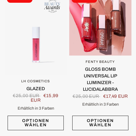
FENTY BEAUTY
SCHNELLANSICHT
GLOSS BOMB
UNIVERSAL LIP
LH COSMETICS
SCHNELLANSICHT
LUMINIZER -
GLAZED
LUCIDALABBRA
€25,00 EUR
€15,99
€25,00 EUR
€17,49 EUR
EUR
Erhältlich in 3 Farben
Fenty Glow
Sweet Mouth
Fussy
Erhältlich in 3 Farben
Sugar
Drip
Sweet
OPTIONEN
OPTIONEN
WÄHLEN
WÄHLEN