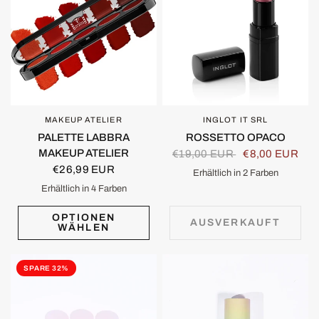
MAKEUP ATELIER
INGLOT IT SRL
SCHNELLANSICHT
SCHNELLANSICHT
PALETTE LABBRA
ROSSETTO OPACO
MAKEUP ATELIER
€19,00 EUR
€8,00 EUR
€26,99 EUR
Erhältlich in 2 Farben
415
444
Erhältlich in 4 Farben
Pinky Beige
Red Carpet
Petal
Vintage
OPTIONEN
AUSVERKAUFT
WÄHLEN
SPARE 32%