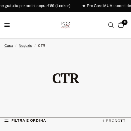
gratuita per ordini sopra €89 (Locker)
★ Pro Card MUA: sconti dedic
0
Casa
/
Negozio
/
CTR
CTR
FILTRA E ORDINA
4 PRODOTTI