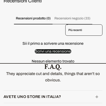
Recensioni Clienti
Yummy Flushed Discovery Cards
€9.00
GRATUITO
Spendi
€69.00
di più per sbloccare
Recensioni prodotto (0)
Recensioni negozio (33)
Yummy Skin Blurring Balm Powder
Lowlighter Card
Sort reviews by
€9.00
GRATUITO
Spendi
€69.00
di più per sbloccare
Sii il primo a scrivere una recensione
Yummy Skin Lift & Flex Concealer Card
€9.00
GRATUITO
Scrivi una recensione
Spendi
€69.00
di più per sbloccare
Nessun elemento trovato
F.A.Q.
They appreciate cut and details, things that aren't so
obvious.
AVETE UNO STORE IN ITALIA?