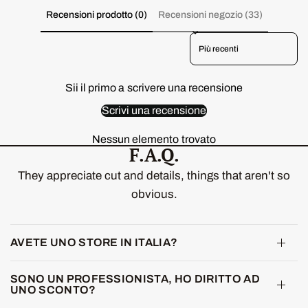
Recensioni prodotto (0)
Recensioni negozio (33)
Yummy Skin Blurring Balm Powder
Lowlighter Card
Sort reviews by
€9.00
GRATUITO
Spendi
€69.00
di più per sbloccare
Sii il primo a scrivere una recensione
Yummy Skin Lift & Flex Concealer Card
€9.00
GRATUITO
Scrivi una recensione
Spendi
€69.00
di più per sbloccare
Nessun elemento trovato
F.A.Q.
They appreciate cut and details, things that aren't so
obvious.
AVETE UNO STORE IN ITALIA?
SONO UN PROFESSIONISTA, HO DIRITTO AD
UNO SCONTO?