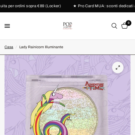
a per ordini sopra €89 (Locker)
★ Pro Card MUA: sconti dedicati ai 
0
Casa
/
Lady Rainicorn Illuminante