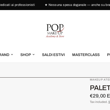
ati ai professionisti
★ Nessuna spesa doganale — anche su brand
RAND
SHOP
SALDI ESTIVI
MASTERCLASS
P
MAKEUP ATE
PALE
€29,00 
Tax included.
S