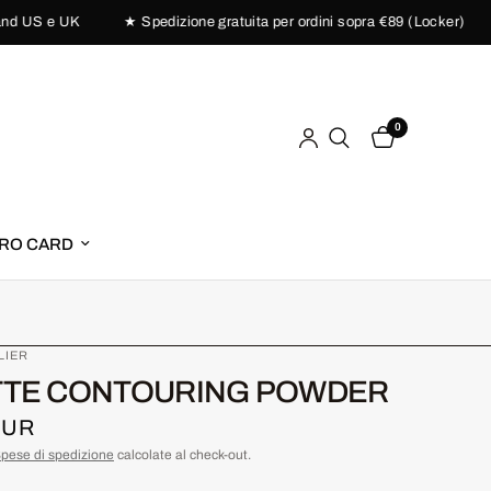
 US e UK
★ Spedizione gratuita per ordini sopra €89 (Locker)
0
RO CARD
LIER
TTE CONTOURING POWDER
EUR
pese di spedizione
calcolate al check-out.