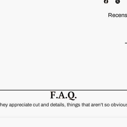
Recensi
F.A.Q.
hey appreciate cut and details, things that aren't so obviou