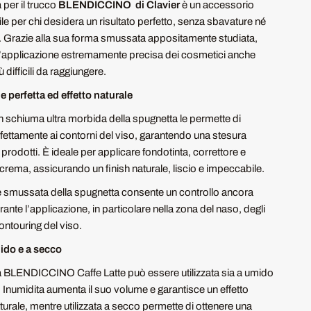
 per il trucco
BLENDICCINO di Clavier
è un accessorio
le per chi desidera un risultato perfetto, senza sbavature né
. Grazie alla sua forma smussata appositamente studiata,
’applicazione estremamente precisa dei cosmetici anche
ù difficili da raggiungere.
 perfetta ed effetto naturale
 in schiuma ultra morbida della spugnetta le permette di
rfettamente ai contorni del viso, garantendo una stesura
prodotti. È ideale per applicare fondotinta, correttore e
 crema, assicurando un finish naturale, liscio e impeccabile.
e smussata della spugnetta consente un controllo ancora
nte l’applicazione, in particolare nella zona del naso, degli
ontouring del viso.
ido e a secco
 BLENDICCINO Caffe Latte può essere utilizzata sia a umido
 Inumidita aumenta il suo volume e garantisce un effetto
turale, mentre utilizzata a secco permette di ottenere una