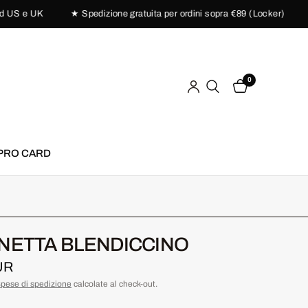
 e UK
★ Spedizione gratuita per ordini sopra €89 (Locker)
★ P
0
PRO CARD
NETTA BLENDICCINO
UR
pese di spedizione
calcolate al check-out.