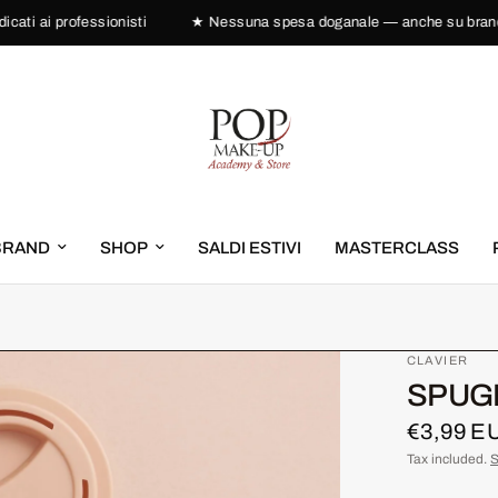
ai professionisti
★ Nessuna spesa doganale — anche su brand US
BRAND
SHOP
SALDI ESTIVI
MASTERCLASS
CLAVIER
SPUG
€3,99 E
Tax included.
S