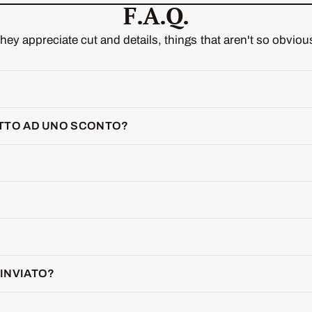
F.A.Q.
hey appreciate cut and details, things that aren't so obviou
ITTO AD UNO SCONTO?
INVIATO?