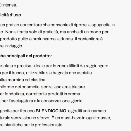
ù intensa.
ticità d’uso
e un pratico contenitore che consente di riporre la spugnetta in
o. Non si tratta solo di praticità, ma anche di un modo per
prodotto pulito e prolungarne la durata. Il contenitore è
e in viaggio.
che principali del prodotto:
solata e precisa, ideale per le zone difficili da raggiungere
per il trucco, utilizzabile sia bagnata che asciutta
ultra morbida ed elastica
niforme dei cosmetici senza lasciare striature
er fondotinta, correttori e prodotti in crema
 per l’asciugatura e la conservazione igienic
gnetta per il trucco
BLENDICCINO
e goditi un incarnato
aturale senza alcuno sforzo. È un must-have in ogni trousse,
incipianti che per le professioniste.