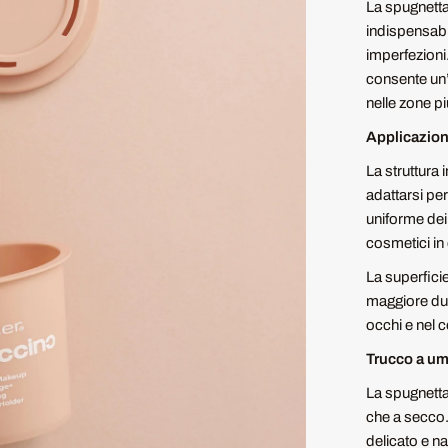
La spugnetta
indispensabi
imperfezioni
consente un
nelle zone pi
Applicazione
La struttura
adattarsi pe
uniforme dei 
cosmetici in
La superfici
maggiore dura
occhi e nel c
Trucco a um
La spugnetta
che a secco.
delicato e na