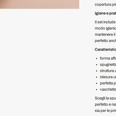
copertura pi
Igiene e pra
Il set includ
modo igienic
mantenere il 
perfetto anch
Caratteristi
forma affu
spugnetta 
struttura 
stesura u
perfetta p
vaschetta
Scegli la spu
perfetto e n
sia per le pr