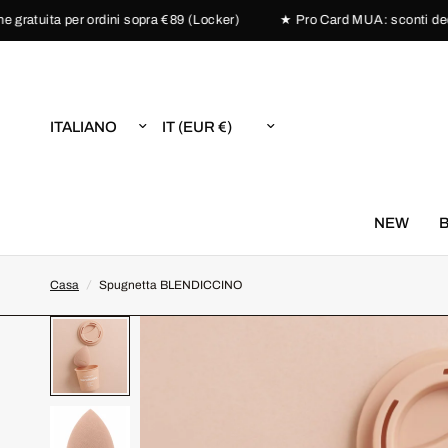
tuita per ordini sopra €89 (Locker)
★ Pro Card MUA: sconti dedicati 
Aggiorna
Aggiorna
paese/area
paese/area
geografica
geografica
NEW
Casa
/
Spugnetta BLENDICCINO