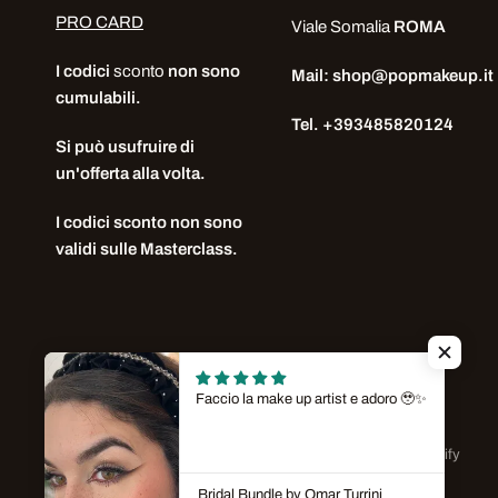
PRO CARD
Viale Somalia
ROMA
I codici
sconto
non sono
Mail: shop@popmakeup.it
cumulabili.
Tel. +393485820124
Si può usufruire di
un'offerta alla volta.
I codici sconto non sono
validi sulle Masterclass.
Aggiorna
Aggiorna
paese/area
paese/area
Faccio la make up artist e adoro 🥹✨
geografica
geografica
© 2026 POP MAKEUP , All rights reserved. Powered by Shopify
Bridal Bundle by Omar Turrini